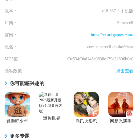
版本：
v18.367.1 手机版
厂商：
Supercell
官网：
https://cr.arkgames.com/
包名：
com.supercell.clashofclans
MD5值：
f0e534f9bd148c0838e179e22896b0a0
隐私政策：
点击查看
你可能感兴趣的
迷你世界
逃跑吧少年
腾讯火影忍
网易光遇手
2026最新升
官方版
者忍者新世
游正版
级版
代2026游戏
更多专题