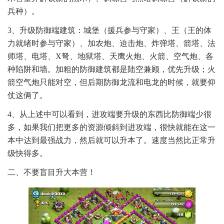
兵种）。
3、升级防御端建筑：城堡（援兵参与守家）、王（王的体
力就绪时参与守家）、加农炮、迫击炮、炸弹塔、箭塔、法
师塔、电塔、X弩、地狱塔、天鹰火炮、火箭、空气炮、各
种陷阱和墙。加粗的防御建筑都是陆空兼顾，优先升级；火
箭空气炮只能对空，但后期防御龙流和电龙的时候，就要仰
仗这俩了。
4、从上述中可以看到，进攻端要升级的东西比防御端少很
多，如果我们把更多的资源倾斜到进攻端，很快就能在这一
本中达到最强战力，然后就可以升本了。速度当然比正常升
级快得多。
二、不要盲目升大本营！