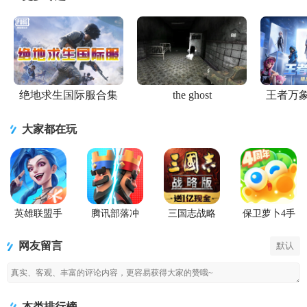
绝地求生国际服合集
the ghost
王者万
大家都在玩
英雄联盟手
腾讯部落冲
三国志战略
保卫萝卜4手
游国服正版
突皇室战争
版九游版
游
手游
网友留言
默认
本类排行榜