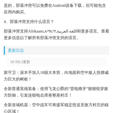
是的，部落冲突可以免费在Android设备下载，但可能包含
应用内购买。
4、部落冲突支持什么语言？
部落冲突支持Afrikaans,አማርኛ,اللغة العربية和更多语言。查看
更多信息以了解所有部落冲突支持的语言。
更新日志
18.350.2更新
新守卫：滚木手加入18级大本营，向地面和空中敌人投掷威
力巨大的树桩！
全新普通英雄装备：使用飞龙公爵的“雷电獠牙”狠狠咬穿敌
方防御，引发连锁电击席卷整座村庄！
全新攻城机器：空中战车可将援军稳定投送至敌方村庄的核
心区域！