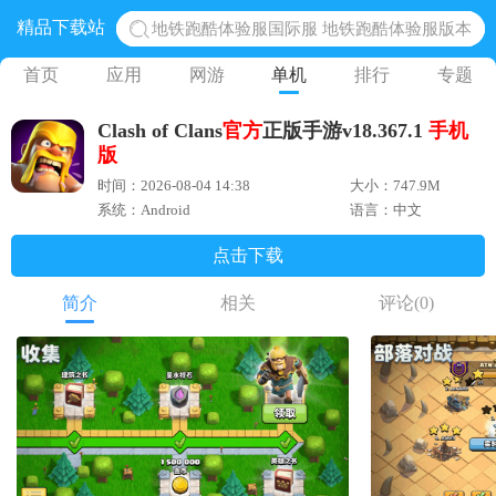
精品下载站
地铁跑酷体验服国际服 地铁跑酷体验服版本
网易光遇手游正版 点亮星空共庆周年
首页
应用
网游
单机
排行
专题
黎明觉醒生机腾讯正版 黎明觉醒生机国际服
Clash of Clans
官方
正版手游v18.367.1
手机
蛋仔派对下载 蛋仔派对体验服
版
奥特曼王者传奇 正版奥特曼游戏
时间：2026-08-04 14:38
大小：747.9M
系统：Android
语言：中文
点击下载
简介
相关
评论
(0)